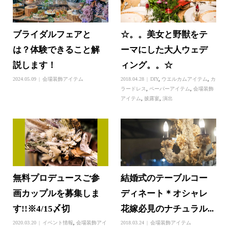
ブライダルフェアと
☆。。美女と野獣をテ
は？体験できること解
ーマにした大人ウェデ
説します！
ィング。。☆
2024.05.09
会場装飾アイテム
2018.04.28
DIY
,
ウエルカムアイテム
,
カ
ラードレス
,
ペーパーアイテム
,
会場装飾
アイテム
,
披露宴
,
演出
無料プロデュースご参
結婚式のテーブルコー
画カップルを募集しま
ディネート＊オシャレ
す!!※4/15〆切
花嫁必見のナチュラル...
2020.03.20
イベント情報
,
会場装飾アイ
2018.03.24
会場装飾アイテム