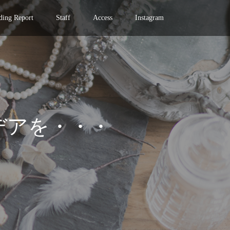
ing Report
Staff
Access
Instagram
デアを・・・