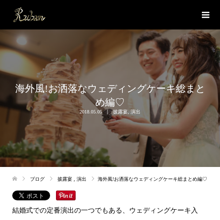
海外風!お洒落なウェディングケーキ総まと
め編♡
2018.05.05
披露宴
,
演出
ブログ
披露宴
,
演出
海外風!お洒落なウェディングケーキ総まとめ編♡
結婚式での定番演出の一つでもある、ウェディングケーキ入