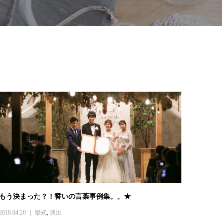
もう決まった？！誓いの言葉事例集。。★
2018.04.20
挙式
,
演出