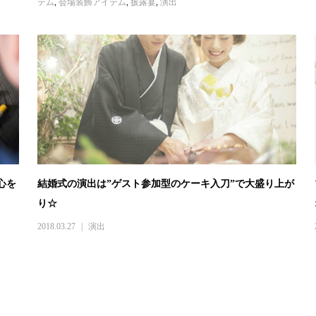
テム
,
会場装飾アイテム
,
披露宴
,
演出
心を
結婚式の演出は”ゲスト参加型のケーキ入刀”で大盛り上が
り☆
2018.03.27
演出