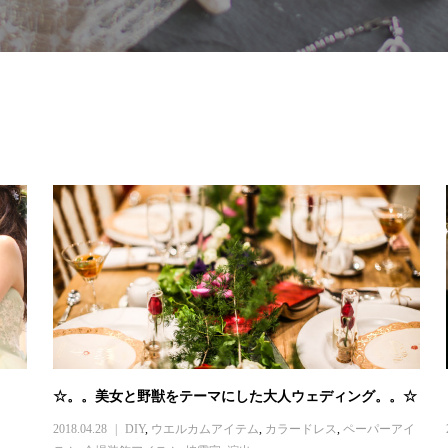
☆。。美女と野獣をテーマにした大人ウェディング。。☆
2018.04.28
DIY
,
ウエルカムアイテム
,
カラードレス
,
ペーパーアイ