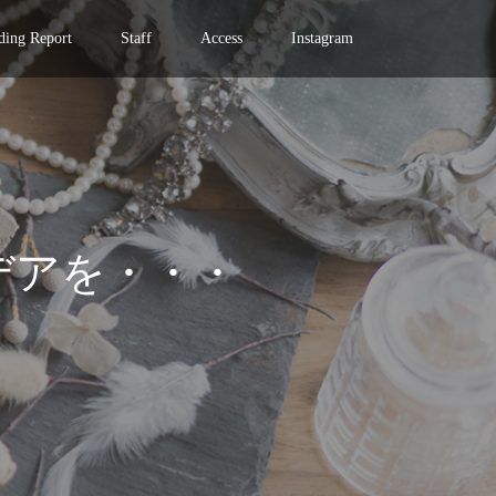
ing Report
Staff
Access
Instagram
デアを・・・