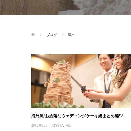
ブログ
演出
海外風!お洒落なウェディングケーキ総まとめ編♡
2018.05.05
披露宴
,
演出